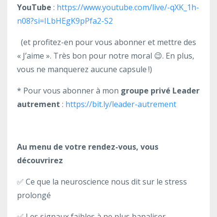
YouTube
:
https://www.youtube.com/live/-qXK_1h-
n08?si=ILbHEgK9pPfa2-S2
(et profitez-en pour vous abonner et mettre des
« J’aime ». Très bon pour notre moral 😉. En plus,
vous ne manquerez aucune capsule !)
* Pour vous abonner à mon
groupe privé Leader
autrement
:
https://bit.ly/leader-autrement
Au menu de votre rendez-vous, vous
découvrirez
✅ Ce que la neuroscience nous dit sur le stress
prolongé
✅ Les signaux faibles à ne plus banaliser