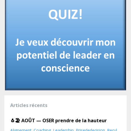
Articles récents
🐧🏖️ AOÛT — OSER prendre de la hauteur
Alignement
Coaching
Leadership
Prisededecision
Recul