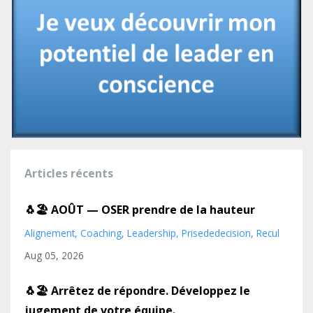
Articles récents
🐧🏖️ AOÛT — OSER prendre de la hauteur
Alignement
Coaching
Leadership
Prisededecision
Recul
Aug 05, 2026
🐧🏖️ Arrêtez de répondre. Développez le
jugement de votre équipe.